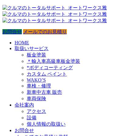
お問合せ
メールでのお見積り
HOME
取扱いサービス
板金塗装
＊輸入車高級車板金塗装
*ボディコーティング
カスタム ペイント
WAKO’S
車検・修理
新車中古車 販売
車両保険
会社案内
アクセス
設備
個人情報の取扱い
お問合せ