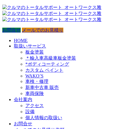
お問合せ
メールでのお見積り
HOME
取扱いサービス
板金塗装
＊輸入車高級車板金塗装
*ボディコーティング
カスタム ペイント
WAKO’S
車検・修理
新車中古車 販売
車両保険
会社案内
アクセス
設備
個人情報の取扱い
お問合せ