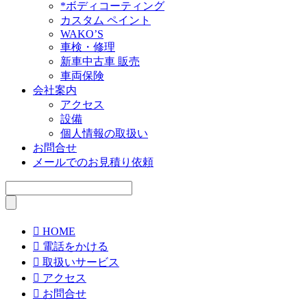
*ボディコーティング
カスタム ペイント
WAKO’S
車検・修理
新車中古車 販売
車両保険
会社案内
アクセス
設備
個人情報の取扱い
お問合せ
メールでのお見積り依頼

HOME

電話をかける

取扱いサービス

アクセス

お問合せ