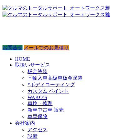
お問合せ
メールでのお見積り
HOME
取扱いサービス
板金塗装
＊輸入車高級車板金塗装
*ボディコーティング
カスタム ペイント
WAKO’S
車検・修理
新車中古車 販売
車両保険
会社案内
アクセス
設備