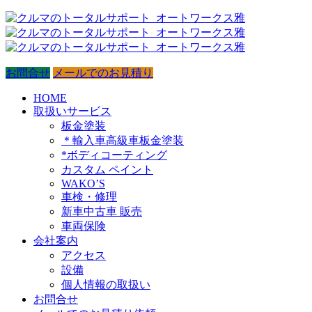
お問合せ
メールでのお見積り
HOME
取扱いサービス
板金塗装
＊輸入車高級車板金塗装
*ボディコーティング
カスタム ペイント
WAKO’S
車検・修理
新車中古車 販売
車両保険
会社案内
アクセス
設備
個人情報の取扱い
お問合せ