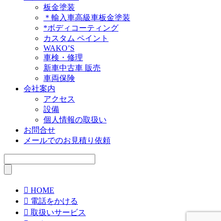
板金塗装
＊輸入車高級車板金塗装
*ボディコーティング
カスタム ペイント
WAKO’S
車検・修理
新車中古車 販売
車両保険
会社案内
アクセス
設備
個人情報の取扱い
お問合せ
メールでのお見積り依頼

HOME

電話をかける

取扱いサービス